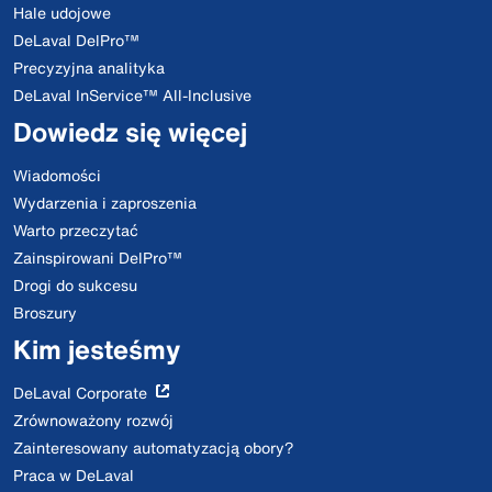
Hale udojowe
DeLaval DelPro™
Precyzyjna analityka
DeLaval InService™ All-Inclusive
Dowiedz się więcej
Wiadomości
Wydarzenia i zaproszenia
Warto przeczytać
Zainspirowani DelPro™
Drogi do sukcesu
Broszury
Kim jesteśmy
DeLaval Corporate
Zrównoważony rozwój
Zainteresowany automatyzacją obory?
Praca w DeLaval