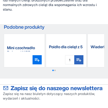
lub małych cieląt urodzonych przedwcześnie oraz dla
normalnych zdrowych cieląt dla wspomagania ich wzrostu i
stanu.
Podobne produkty
Poidło dla cieląt z 5
Wiaderko
Mini czochradło
smoczkami N5
żywienia c
DeLaval MSB
Zapisz się do naszego newslettera
Zapisz się na nasz biuletyn dotyczący naszych produktów,
wydarzeń i aktualności.