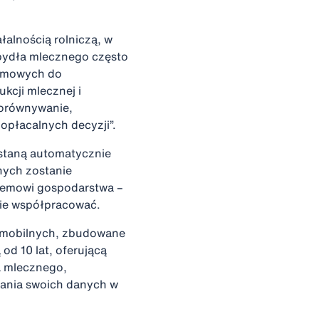
alnością rolniczą, w
 bydła mlecznego często
ramowych do
kcji mlecznej i
porównywanie,
płacalnych decyzji”.
ostaną automatycznie
ych zostanie
temowi gospodarstwa –
ie współpracować.
ń mobilnych, zbudowane
od 10 lat, oferującą
a mlecznego,
ądania swoich danych w