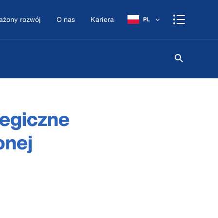
żony rozwój
O nas
Kariera
PL
tegiczne
onej