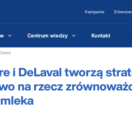
Kampanie
Zrównowa
ów
Centrum wiedzy
Kontakt
 Deere
e i DeLaval tworzą stra
two na rzecz zrównoważ
 mleka