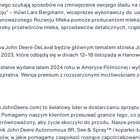
ego szukają sposobów na zmniejszenie swojego śladu na 
u” – mówi Lars Bergmann, wiceprezes wykonawczy ds. us
wnoważonego Rozwoju Mleka pomoże producentom mleka os
zeby przetwórców mleka, sprzedawców detalicznych, rządu
wa John Deere-DeLaval będzie głównym tematem stoiska J
023, które odbędą się w dniach 12–18 listopada w Hanow
stanie wydana latem 2024 roku w Ameryce Północnej i wyb
bezpłatna. Wersja premium z rozszerzonymi możliwościami 
ohnDeere.com) to światowy lider w dostarczaniu sprzętu 
. Pomagamy naszym klientom przesuwać granice tego, co j
 zrównoważony, aby życie skoczyło do przodu. Nasze prod
gnik John Deere Autonomous 8R, See & Spray™ i koparko-ł
obów, w jakie pomagamy zaspokoić rosnące zapotrzebowani