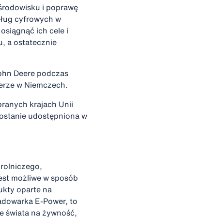
środowisku i poprawę
ług cyfrowych w
iągnąć ich cele i
, a ostatecznie
ohn Deere podczas
erze w Niemczech.
ranych krajach Unii
zostanie udostępniona w
rolniczego,
est możliwe w sposób
ukty oparte na
adowarka E-Power, to
e świata na żywność,