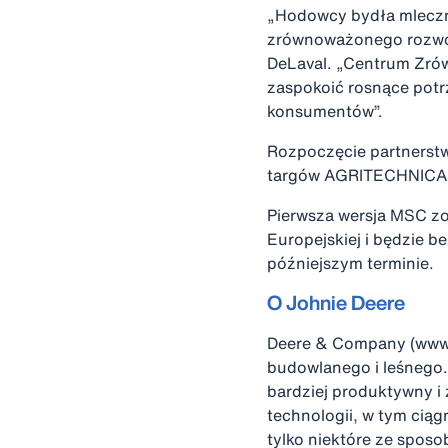
„Hodowcy bydła mleczn
zrównoważonego rozwoj
DeLaval. „Centrum Zró
zaspokoić rosnące potr
konsumentów”.
Rozpoczęcie partnerst
targów AGRITECHNICA 2
Pierwsza wersja MSC zo
Europejskiej i będzie 
późniejszym terminie.
O Johnie Deere
Deere & Company (www.J
budowlanego i leśnego
bardziej produktywny i
technologii, w tym cią
tylko niektóre ze spos