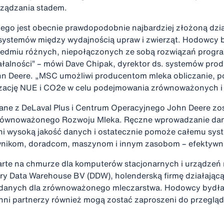
ządzania stadem.
go jest obecnie prawdopodobnie najbardziej złożoną dział
ji systemów między wydajnością upraw i zwierząt. Hodowcy
 siedmiu różnych, niepołączonych ze sobą rozwiązań prog
łalności” – mówi Dave Chipak, dyrektor ds. systemów produ
hn Deere. „MSC umożliwi producentom mleka obliczanie, 
zację NUE i CO2e w celu podejmowania zrównoważonych i o
 dane z DeLaval Plus i Centrum Operacyjnego John Deere z
równoważonego Rozwoju Mleka. Ręczne wprowadzanie dan
ni wysoką jakość danych i ostatecznie pomoże całemu sys
nikom, doradcom, maszynom i innym zasobom – efektywn
arte na chmurze dla komputerów stacjonarnych i urządze
ry Data Warehouse BV (DDW), holenderską firmę działającą 
e danych dla zrównoważonego mleczarstwa. Hodowcy bydł
i inni partnerzy również mogą zostać zaproszeni do przegl