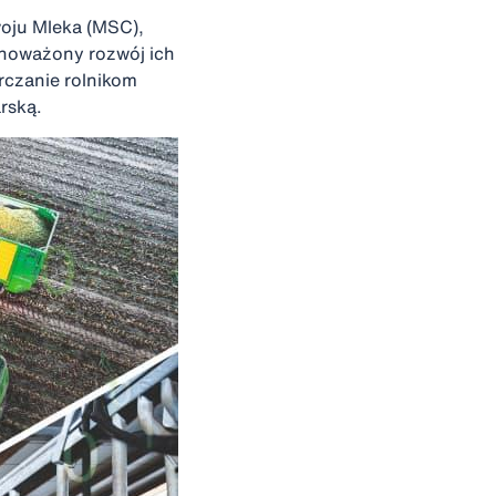
oju Mleka (MSC),
noważony rozwój ich
rczanie rolnikom
rską.