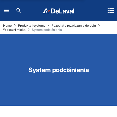
Home
Produkty i systemy
Pozostałe rozwiązania do doju
W zlewni mleka
System podciśnienia
System podciśnienia