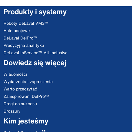
Produkty i systemy
Roboty DeLaval VMS™
Hale udojowe
DeLaval DelPro™
Precyzyjna analityka
DeLaval InService™ All-Inclusive
Dowiedz się więcej
Wiadomości
Wydarzenia i zaproszenia
Warto przeczytać
Zainspirowani DelPro™
Drogi do sukcesu
Broszury
Kim jesteśmy