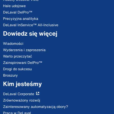
Hale udojowe
DeLaval DelPro™
Precyzyjna analityka
DeLaval InService™ All-Inclusive
Dowiedz się więcej
Wiadomości
Wydarzenia i zaproszenia
Warto przeczytać
Zainspirowani DelPro™
Drogi do sukcesu
Broszury
Kim jesteśmy
DeLaval Corporate
Zrównoważony rozwój
Zainteresowany automatyzacją obory?
Praca w DeLaval