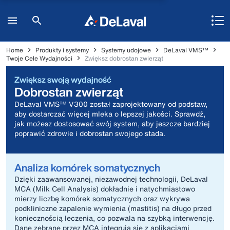
Home
Produkty i systemy
Systemy udojowe
DeLaval VMS™
Twoje Cele Wydajności
Zwiększ dobrostan zwierząt
Zwiększ swoją wydajność
Dobrostan zwierząt
DeLaval VMS™ V300 został zaprojektowany od podstaw,
aby dostarczać więcej mleka o lepszej jakości. Sprawdź,
jak możesz dostosować swój system, aby jeszcze bardziej
poprawić zdrowie i dobrostan swojego stada.
Analiza komórek somatycznych
Dzięki zaawansowanej, niezawodnej technologii, DeLaval
MCA (Milk Cell Analysis) dokładnie i natychmiastowo
mierzy liczbę komórek somatycznych oraz wykrywa
podkliniczne zapalenie wymienia (mastitis) na długo przed
koniecznością leczenia, co pozwala na szybką interwencję.
Dane zebrane przez MCA integrują się z aplikacjami