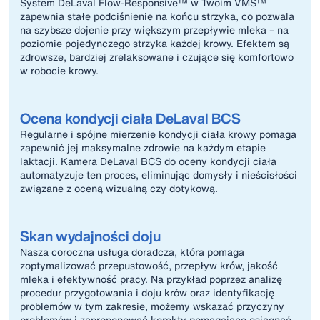
System DeLaval Flow-Responsive™ w Twoim VMS™
zapewnia stałe podciśnienie na końcu strzyka, co pozwala
na szybsze dojenie przy większym przepływie mleka – na
poziomie pojedynczego strzyka każdej krowy. Efektem są
zdrowsze, bardziej zrelaksowane i czujące się komfortowo
w robocie krowy.
Ocena kondycji ciała DeLaval BCS
Regularne i spójne mierzenie kondycji ciała krowy pomaga
zapewnić jej maksymalne zdrowie na każdym etapie
laktacji. Kamera DeLaval BCS do oceny kondycji ciała
automatyzuje ten proces, eliminując domysły i nieścisłości
związane z oceną wizualną czy dotykową.
Skan wydajności doju
Nasza coroczna usługa doradcza, która pomaga
zoptymalizować przepustowość, przepływ krów, jakość
mleka i efektywność pracy. Na przykład poprzez analizę
procedur przygotowania i doju krów oraz identyfikację
problemów w tym zakresie, możemy wskazać przyczyny
problemów i zaproponować korekty pomagające osiągnąć