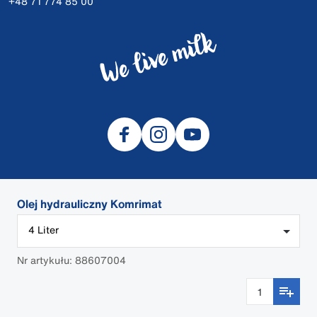
+48 71 774 85 00
Olej hydrauliczny Komrimat
© 2026 DeLaval
4 Liter
Polityka prywatności
Cookies
Nr artykułu: 88607004
Środki bezpieczeństwa
Kwestie prawne
Login Dealera