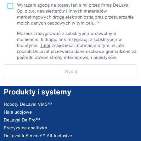
Wyrażam zgodę na przesyłanie mi przez firmę DeLaval
Sp. z o.o. newsletterów i innych materiałów
marketingowych drogą elektroniczną oraz przetwarzanie
moich danych osobowych w tym celu.
Możesz zrezygnować z subskrypcji w dowolnym
momencie, klikając link rezygnacji z subskrypcji w
biuletynie.
Tutaj
znajdziesz informacje o tym, w jaki
sposób DeLaval przetwarza dane osobowe gromadzone za
pośrednictwem strony internetowej i biuletynów.
Wyślij
Produkty i systemy
Roboty DeLaval VMS™
Hale udojowe
DeLaval DelPro™
Precyzyjna analityka
DeLaval InService™ All-Inclusive