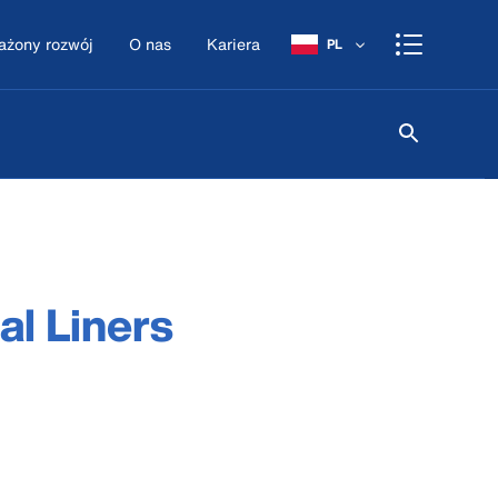
żony rozwój
O nas
Kariera
PL
al Liners