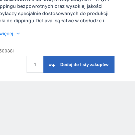
ppingu bezpowrotnych oraz wysokiej jakości
pylaczy specjalnie dostosowanych do produkcji
ki do dippingu DeLaval są łatwe w obsłudze i
optymalne zanurzenie strzyków.
więcej
6500381
Dodaj do listy zakupów