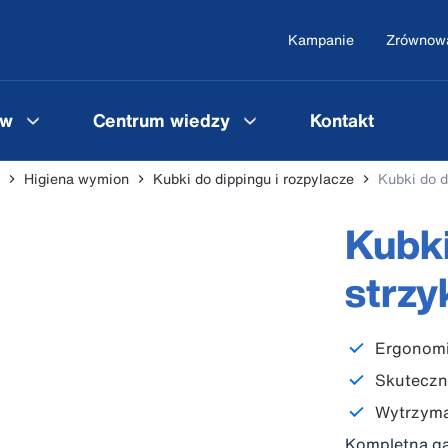
Kampanie
Zrównowa
ów
Centrum wiedzy
Kontakt
Higiena wymion
Kubki do dippingu i rozpylacze
Kubki do d
Kubki
strz
Ergonomi
Skuteczne
Wytrzyma
Kompletna ga