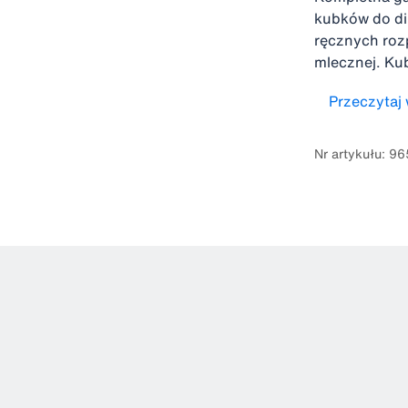
kubków do di
ręcznych roz
mlecznej. Kub
umożliwiają 
Przeczytaj 
Nr artykułu: 9