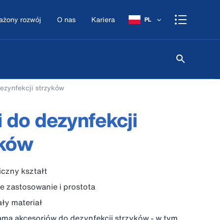
żony rozwój
O nas
Kariera
PL
ezynfekcji strzyków
 do dezynfekcji
yków
czny kształt
 zastosowanie i prostota
ły materiał
ma akcesoriów do dezynfekcji strzyków - w tym