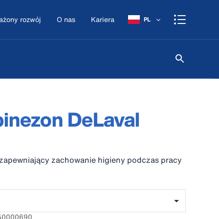
żony rozwój
O nas
Kariera
PL
l
inezon DeLaval
apewniający zachowanie higieny podczas pracy
150000690