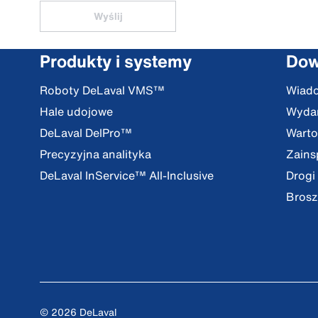
Wyślij
Produkty i systemy
Dow
Roboty DeLaval VMS™
Wiad
Hale udojowe
Wydar
DeLaval DelPro™
Warto
Precyzyjna analityka
Zains
DeLaval InService™ All-Inclusive
Drogi
Brosz
© 2026 DeLaval