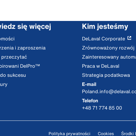
iedz się więcej
Kim jesteśmy
omości
DeLaval Corporate
zenia i zaproszenia
Zrównoważony rozwój
 przeczytać
Zainteresowany autom
pirowani DelPro™
Praca w DeLaval
 do sukcesu
Strategia podatkowa
ury
E-mail
Poland.info@delaval.
Telefon
+48 71 774 85 00
Polityka prywatności
Cookies
Środki