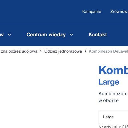
Kampanie
Zrównowa
ów
Centrum wiedzy
Kontakt
czna odzież udojowa
Odzież jednorazowa
Kombinezon DeLava
Komb
Large
Kombinezon z
w oborze
Large
Nr artykułu: 2