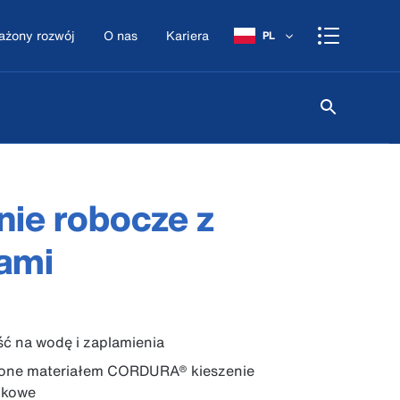
żony rozwój
O nas
Kariera
PL
ie robocze z
ami
ć na wodę i zaplamienia
ne materiałem CORDURA® kieszenie
ikowe