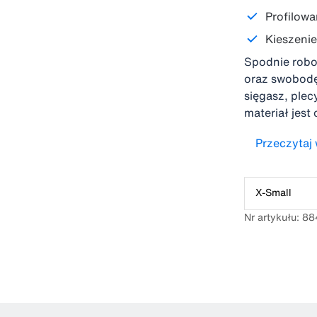
Profilow
Kieszenie
Spodnie robo
oraz swobodę 
sięgasz, plec
materiał jest
wzmacniane 
Przeczytaj 
z dostępem o
ruchu i całod
dodatkowym 
X-Small
Nr artykułu: 8