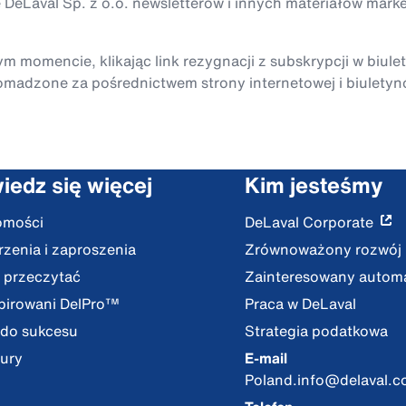
 DeLaval Sp. z o.o. newsletterów i innych materiałów mark
momencie, klikając link rezygnacji z subskrypcji w biule
madzone za pośrednictwem strony internetowej i biuletyn
iedz się więcej
Kim jesteśmy
omości
DeLaval Corporate
zenia i zaproszenia
Zrównoważony rozwój
 przeczytać
Zainteresowany autom
pirowani DelPro™
Praca w DeLaval
 do sukcesu
Strategia podatkowa
ury
E-mail
Poland.info@delaval.