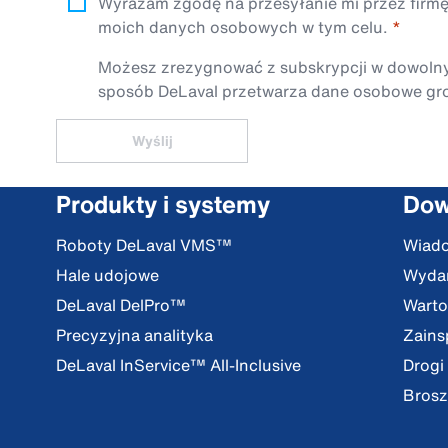
Wyrażam zgodę na przesyłanie mi przez firmę
moich danych osobowych w tym celu.
Możesz zrezygnować z subskrypcji w dowolnym 
sposób DeLaval przetwarza dane osobowe gro
Wyślij
Produkty i systemy
Dow
Roboty DeLaval VMS™
Wiad
Hale udojowe
Wydar
DeLaval DelPro™
Warto
Precyzyjna analityka
Zains
DeLaval InService™ All-Inclusive
Drogi
Brosz