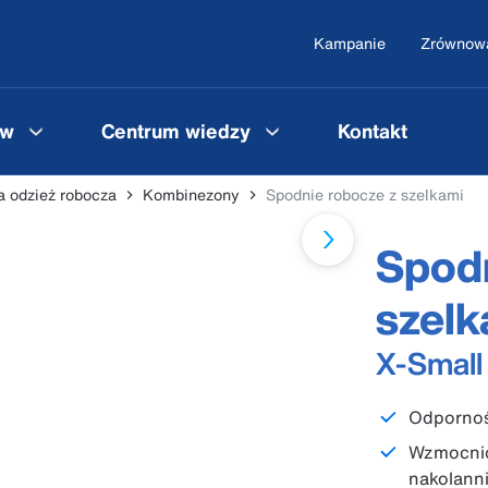
Kampanie
Zrównowa
ów
Centrum wiedzy
Kontakt
 odzież robocza
Kombinezony
Spodnie robocze z szelkami
Spodn
szelk
X-Small
Odpornoś
Wzmocnio
nakolann