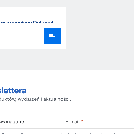
e wzmacniane DeLaval
lettera
duktów, wydarzeń i aktualności.
 wymagane
E-mail
*