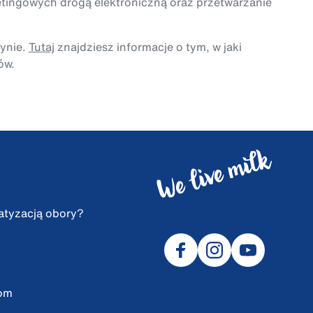
etingowych drogą elektroniczną oraz przetwarzanie
tynie.
Tutaj
znajdziesz informacje o tym, w jaki
ów.
atyzacją obory?
com