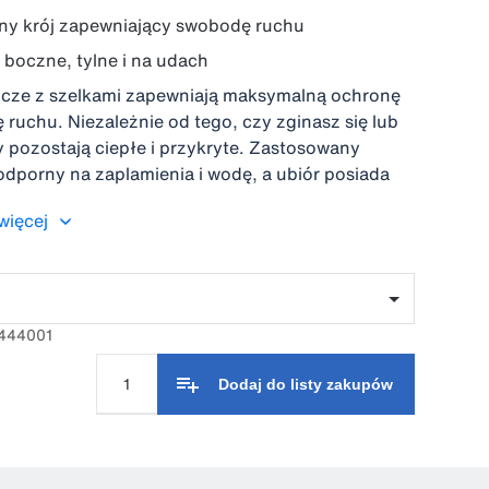
any krój zapewniający swobodę ruchu
 boczne, tylne i na udach
cze z szelkami zapewniają maksymalną ochronę
ruchu. Niezależnie od tego, czy zginasz się lub
y pozostają ciepłe i przykryte. Zastosowany
 odporny na zaplamienia i wodę, a ubiór posiada
materiałem CORDURA® kieszenie nakolannikowe
więcej
d góry. Ergonomiczny krój zapewnia swobodę
zienny komfort w każdej pozycji ciała dzięki
paskom elastycznym.
8444001
Dodaj do listy zakupów