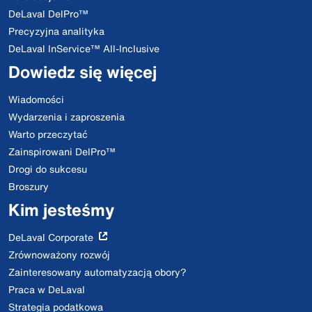
DeLaval DelPro™
Precyzyjna analityka
DeLaval InService™ All-Inclusive
Dowiedz się więcej
Wiadomości
Wydarzenia i zaproszenia
Warto przeczytać
Zainspirowani DelPro™
Drogi do sukcesu
Broszury
Kim jesteśmy
DeLaval Corporate
Zrównoważony rozwój
Zainteresowany automatyzacją obory?
Praca w DeLaval
Strategia podatkowa