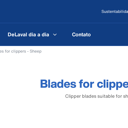
Sustentabilid
DeLaval dia a dia
Contato
es for clippers - Sheep
Blades for clipp
Clipper blades suitable for s