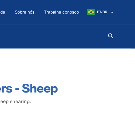
ade
Sobre nós
Trabalhe conosco
PT-BR
ers - Sheep
heep shearing.