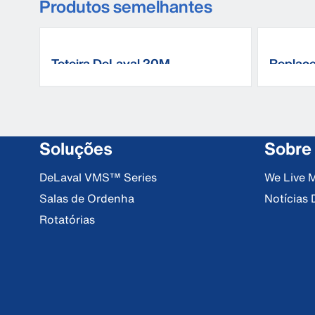
Produtos semelhantes
Teteira DeLaval 20M
Replace
Soluções
Sobre
DeLaval VMS™ Series
We Live M
Salas de Ordenha
Notícias 
Rotatórias