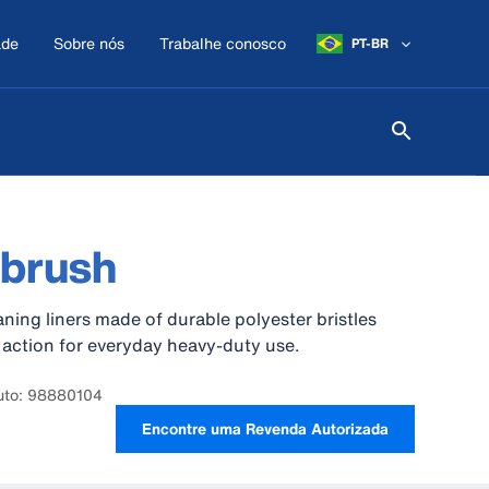
ade
Sobre nós
Trabalhe conosco
PT-BR
 brush
aning liners made of durable polyester bristles
action for everyday heavy-duty use.
uto: 98880104
Encontre uma Revenda Autorizada