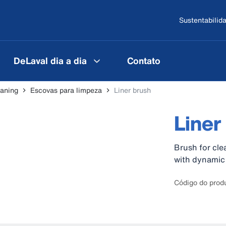
Sustentabilid
DeLaval dia a dia
Contato
aning
Escovas para limpeza
Liner brush
Liner
Brush for cle
with dynamic 
Código do prod