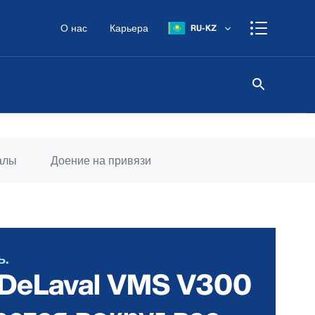
О нас
Карьера
RU-KZ
алы
Доение на привязи
ь.
 DeLaval VMS V300