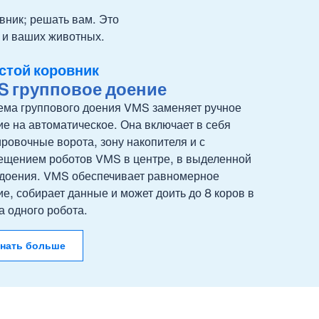
вник; решать вам. Это
й и ваших животных.
стой коровник
S групповое доение
ема группового доения VMS заменяет ручное
ие на автоматическое. Она включает в себя
ровочные ворота, зону накопителя и с
ещением роботов VMS в центре, в выделенной
 доения. VMS обеспечивает равномерное
е, собирает данные и может доить до 8 коров в
а одного робота.
знать больше