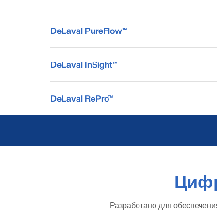
DeLaval PureFlow™
DeLaval InSight™
DeLaval RePro™
Цифр
Разработано для обеспечения