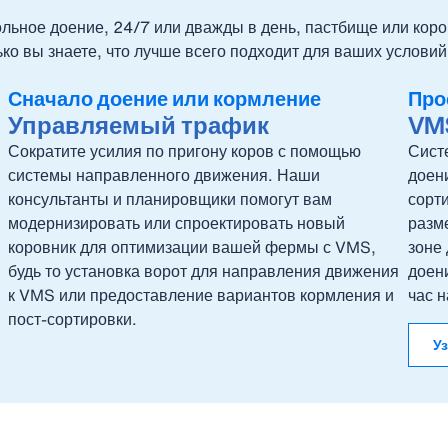
льное доение, 24/7 или дважды в день, пастбище или коро
ко вы знаете, что лучше всего подходит для ваших услови
Сначало доение или кормление
Про
Управляемый трафик
VM
Сократите усилия по пригону коров с помощью
Сист
системы направленного движения. Наши
доен
консультанты и планировщики помогут вам
сорти
модернизировать или спроектировать новый
разм
коровник для оптимизации вашей фермы с VMS,
зоне
будь то установка ворот для направления движения
доени
к VMS или предоставление вариантов кормления и
час н
пост-сортировки.
У