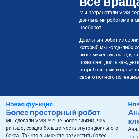
все враща
Мы разработали VMS сер
доильными роботами в ми
наоборот.
Доильный робот из сери
который мы когда-либо с
экономическую выгоду от
позволяет доить каждую 
потребностями и произво
своего полного потенциа
Новая функция
Нов
Более просторный робот
Ан
кл
Мы сделали VMS™ еще более гибким, чем
раньше, создав больше места внутри доильного
Анал
бокса. Так что вы можете разместить более
это 