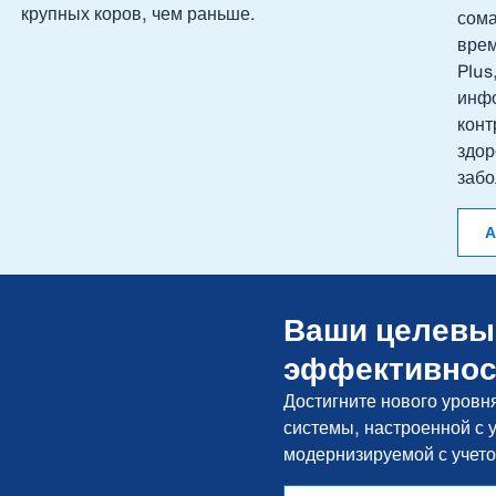
крупных коров, чем раньше.
сома
врем
Plus
инфо
конт
здор
забо
А
Ваши целевы
эффективнос
Достигните нового уровн
системы, настроенной с у
модернизируемой с учетом