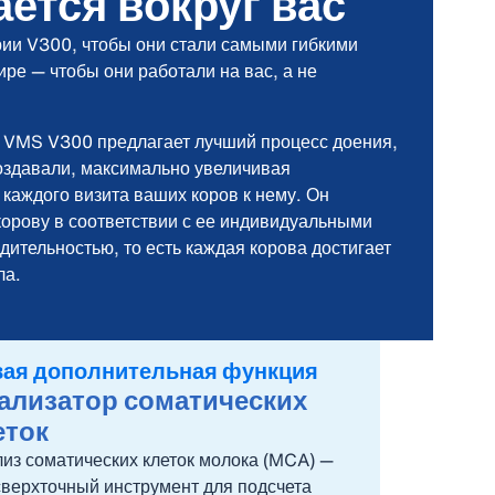
ется вокруг вас
ии V300, чтобы они стали самыми гибкими
ре — чтобы они работали на вас, а не
и VMS V300 предлагает лучший процесс доения,
оздавали, максимально увеличивая
 каждого визита ваших коров к нему. Он
корову в соответствии с ее индивидуальными
дительностью, то есть каждая корова достигает
ла.
ая дополнительная функция
ализатор соматических
еток
из соматических клеток молока (MCA) —
сверхточный инструмент для подсчета