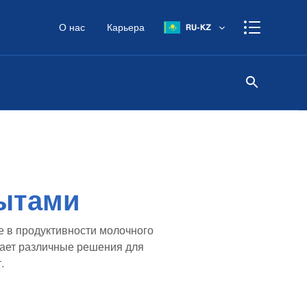
О нас
Карьера
RU-KZ
пытами
е в продуктивности молочного
ает различные решения для
.