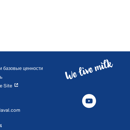
и базовые ценности
ь
e Site
laval.com
4