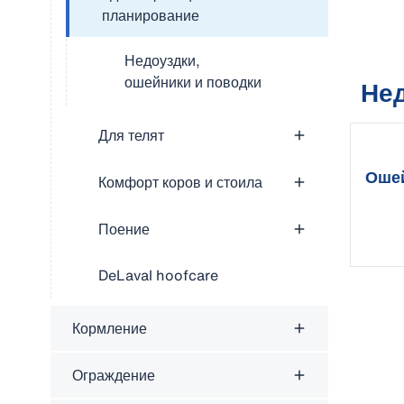
планирование
Недоуздки,
ошейники и поводки
Нед
Для телят
Ошей
Комфорт коров и стоила
кол
Поение
DeLaval hoofcare
Кормление
Ограждение