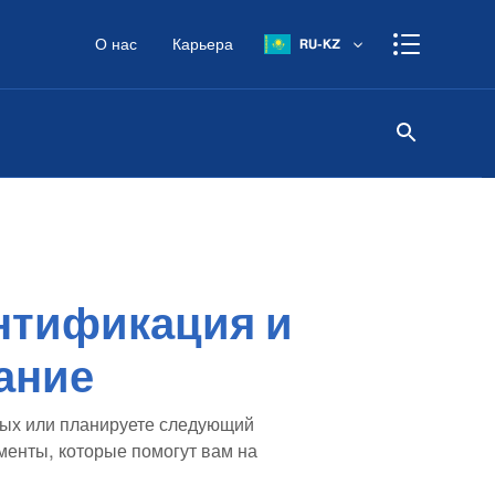
О нас
Карьера
RU-KZ
нтификация и
ание
ных или планируете следующий
менты, которые помогут вам на