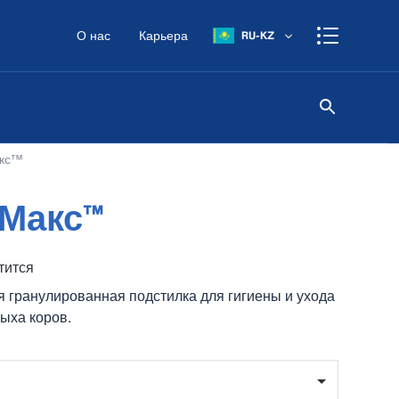
О нас
Карьера
RU-KZ
кс™
Макс™
тится
я гранулированная подстилка для гигиены и ухода
дыха коров.