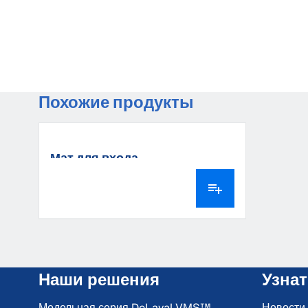
Похожие продукты
Мат для входа
Наши решения
Узна
Модельная серия DeLaval VMS™
Новости