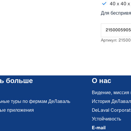
40 x 40 x
Для беспривя
2150005905
Артикул: 2150
ть больше
О нас
Видение, миссия 
ьные туры по фермам ДеЛаваль
История ДеЛавал
ые приложения
DeLaval Corporat
Устойчивость
E-mail