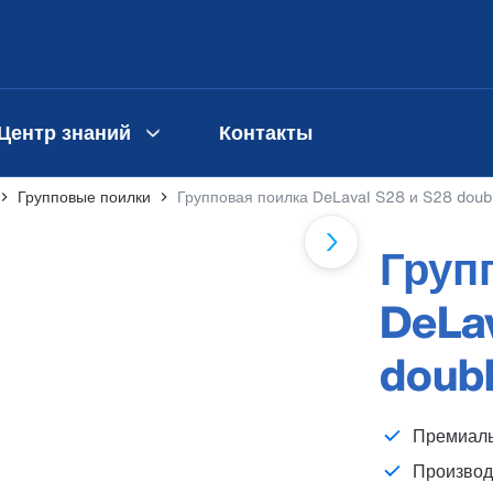
Центр знаний
Контакты
Групповые поилки
Групповая поилка DeLaval S28 и S28 doub
Груп
DeLa
doub
Премиаль
Производ