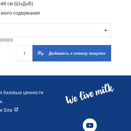
 48 см (ШxДxВ)
зного содержания
005905
Добавить к списку покупок
и базовые ценности
ь
e Site