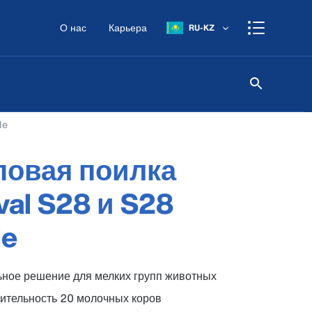
О нас
Карьера
RU-KZ
le
повая поилка
val S28 и S28
le
ное решение для мелких групп животных
ительность 20 молочных коров