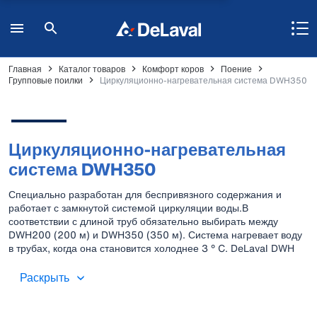
Главная
Каталог товаров
Комфорт коров
Поение
Групповые поилки
Циркуляционно-нагревательная система DWH350
Циркуляционно-нагревательная
система DWH350
Специально разработан для беспривязного содержания и
работает с замкнутой системой циркуляции воды.В
соответствии с длиной труб обязательно выбирать между
DWH200 (200 м) и DWH350 (350 м). Система нагревает воду
в трубах, когда она становится холоднее 3 ° C. DeLaval DWH
200 и DWH 350 могут быть установлены с поилками и иметь
подключение воды диаметром ¾ ”. Электропитание этих двух
Раскрыть
продуктов различается. DWH350 поставляется с
нагревательным элементом мощностью 6000 Вт и должен
иметь высокую мощность. DWH200 имеет нагревательный