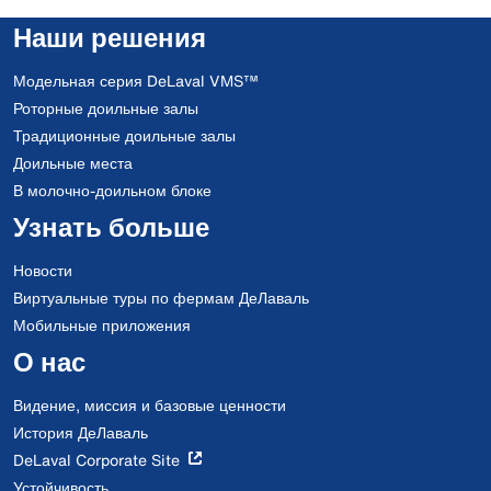
элемент мощностью 3000 Вт и может использоваться при
Наши решения
обычном электроснабжении.
Модельная серия DeLaval VMS™
Роторные доильные залы
Традиционные доильные залы
Доильные места
В молочно-доильном блоке
Узнать больше
Новости
Виртуальные туры по фермам ДеЛаваль
Мобильные приложения
О нас
Видение, миссия и базовые ценности
История ДеЛаваль
DeLaval Corporate Site
Устойчивость