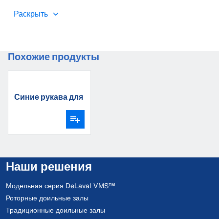
размещены удобные большие карманы. Материал с покрытием
из ПВХ, а также плотные швы на 100% ветро- и
Раскрыть
водонепроницаемы.
Похожие продукты
Синие рукава для
доения ДеЛаваль
Наши решения
Модельная серия DeLaval VMS™
Роторные доильные залы
Традиционные доильные залы