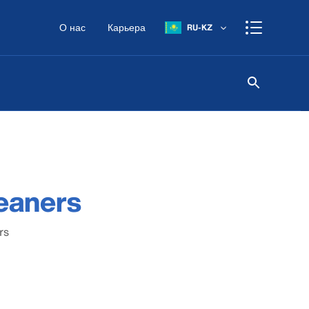
О нас
Карьера
RU-KZ
leaners
rs