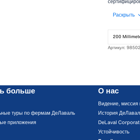
сертифициров
прочность во
Раскрыть
эффективное
представляют
используются
200 Millimet
доильном обо
Артикул: 9850
ть больше
О нас
Видение, миссия 
ьные туры по фермам ДеЛаваль
История ДеЛавал
ые приложения
DeLaval Corporat
Устойчивость