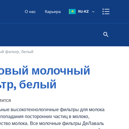
О нас
Карьера
RU-KZ
ый фильтр, белый
овый молочный
тр, белый
тится
ьные высокотехнологичные фильтры для молока
 попадания посторонних частиц в молоко,
ество молока. Все молочные фильтры ДеЛаваль