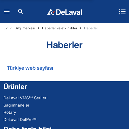
Ev
Bilgi merkezi
Haberler ve etkinlikler
Haberler
Haberler
Türkiye web sayfası
Ürünler
DeLaval VMS™ Serileri
Sağımhaneler
Rotary
DeLaval DelPro™