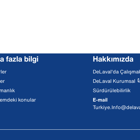
 fazla bilgi
Hakkımızda
ler
DeLaval'da Çalışma
ler
DeLaval Kurumsal
manlık
Sürdürülebilirlik
mdeki konular
E-mail
Turkiye.Info@delav