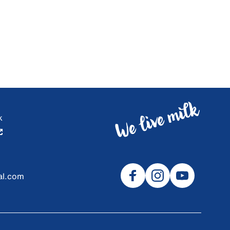
k
al.com