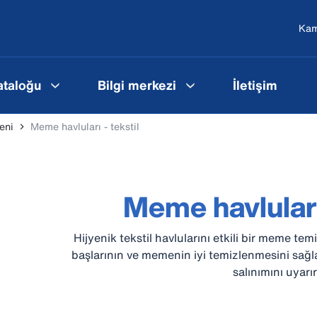
Ka
ataloğu
Bilgi merkezi
İletişim
eni
Meme havluları - tekstil
Meme havluları 
Hijyenik tekstil havlularını etkili bir meme tem
başlarının ve memenin iyi temizlenmesini sağl
salınımını uyarır