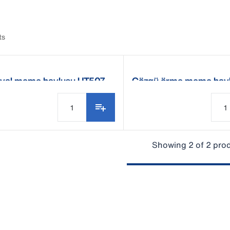
ts
val meme havlusu UT507
Çözgü örme meme hav
Showing 2 of 2 pro