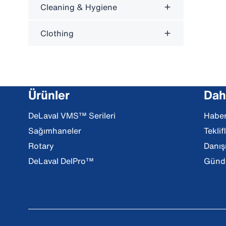
Cleaning & Hygiene
Clothing
Ürünler
Daha
DeLaval VMS™ Serileri
Haber
Sağımhaneler
Teklif
Rotary
Danış
DeLaval DelPro™
Günde