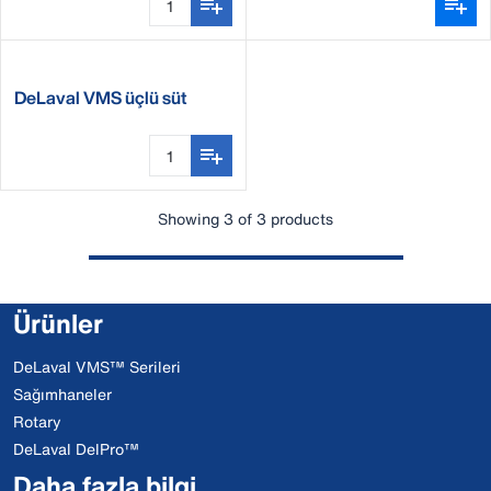
DeLaval VMS üçlü süt
hortumu SİLİKON (X4)
Showing 3 of 3 products
Ürünler
DeLaval VMS™ Serileri
Sağımhaneler
Rotary
DeLaval DelPro™
Daha fazla bilgi