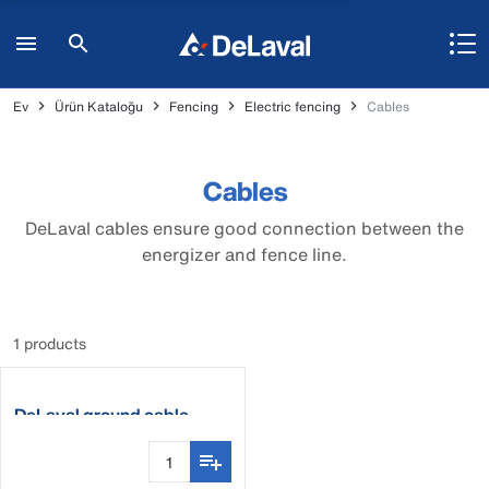
Ev
Ürün Kataloğu
Fencing
Electric fencing
Cables
Cables
DeLaval cables ensure good connection between the
energizer and fence line.
1 products
DeLaval ground cable