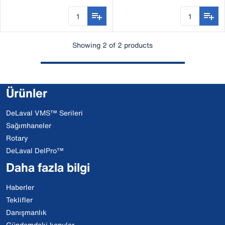
Showing 2 of 2 products
Ürünler
DeLaval VMS™ Serileri
Sağımhaneler
Rotary
DeLaval DelPro™
Daha fazla bilgi
Haberler
Teklifler
Danışmanlık
Gündemdeki konular