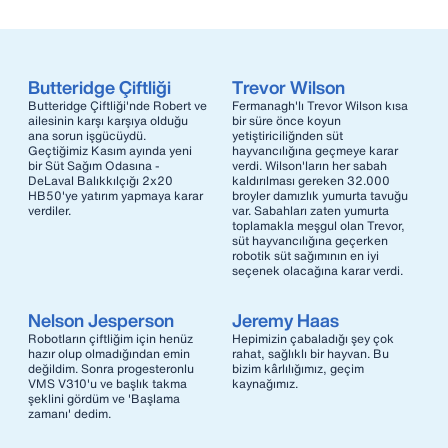
Butteridge Çiftliği
Trevor Wilson
Butteridge Çiftliği'nde Robert ve
Fermanagh'lı Trevor Wilson kısa
ailesinin karşı karşıya olduğu
bir süre önce koyun
ana sorun işgücüydü.
yetiştiriciliğnden süt
Geçtiğimiz Kasım ayında yeni
hayvancılığına geçmeye karar
bir Süt Sağım Odasına -
verdi. Wilson'ların her sabah
DeLaval Balıkkılçığı 2x20
kaldırılması gereken 32.000
HB50'ye yatırım yapmaya karar
broyler damızlık yumurta tavuğu
verdiler.
var. Sabahları zaten yumurta
toplamakla meşgul olan Trevor,
süt hayvancılığına geçerken
robotik süt sağımının en iyi
seçenek olacağına karar verdi.
Nelson Jesperson
Jeremy Haas
Robotların çiftliğim için henüz
Hepimizin çabaladığı şey çok
hazır olup olmadığından emin
rahat, sağlıklı bir hayvan. Bu
değildim. Sonra progesteronlu
bizim kârlılığımız, geçim
VMS V310'u ve başlık takma
kaynağımız.
şeklini gördüm ve 'Başlama
zamanı' dedim.