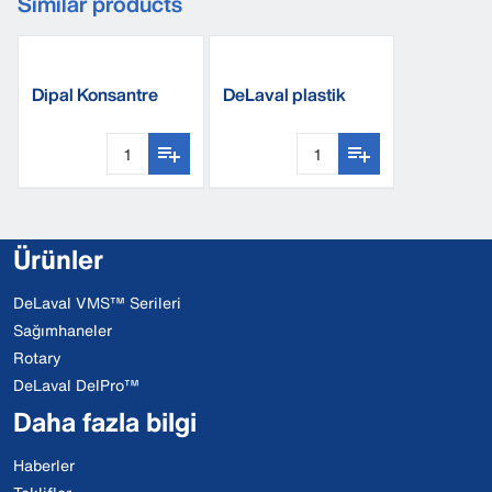
Similar products
Dipal Konsantre
DeLaval plastik
kova - ikili
Ürünler
DeLaval VMS™ Serileri
Sağımhaneler
Rotary
DeLaval DelPro™
Daha fazla bilgi
Haberler