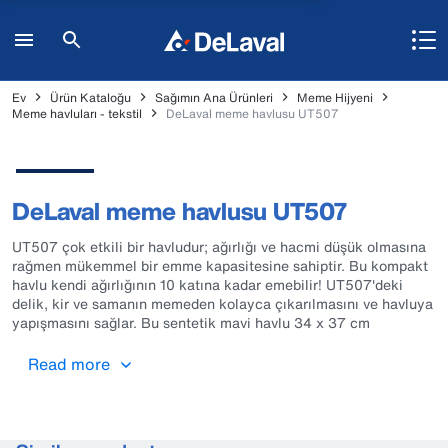
Ev
Ürün Kataloğu
Sağımın Ana Ürünleri
Meme Hijyeni
Meme havluları - tekstil
DeLaval meme havlusu UT507
DeLaval meme havlusu UT507
UT507 çok etkili bir havludur; ağırlığı ve hacmi düşük olmasına
rağmen mükemmel bir emme kapasitesine sahiptir. Bu kompakt
havlu kendi ağırlığının 10 katına kadar emebilir! UT507'deki
delik, kir ve samanın memeden kolayca çıkarılmasını ve havluya
yapışmasını sağlar. Bu sentetik mavi havlu 34 x 37 cm
boyutundadır, kumaş ağırlığı 80 g/m2'dir ve 95˚C'de yıkanabilir.
Bir pakette 25 adet havlu bulunmaktadır.
Read more