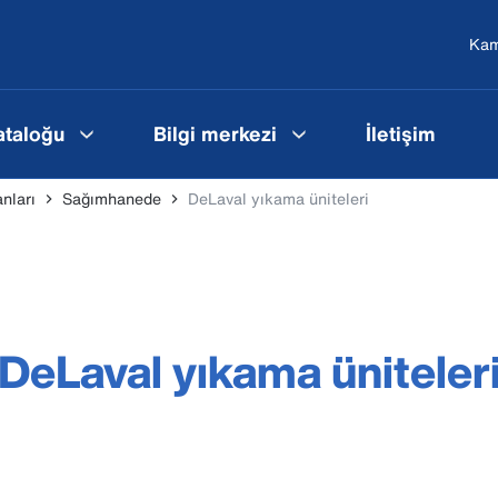
Ka
ataloğu
Bilgi merkezi
İletişim
nları
Sağımhanede
DeLaval yıkama üniteleri
DeLaval yıkama üniteler