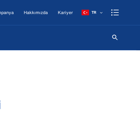
mpanya
Hakkımızda
Kariyer
TR
i