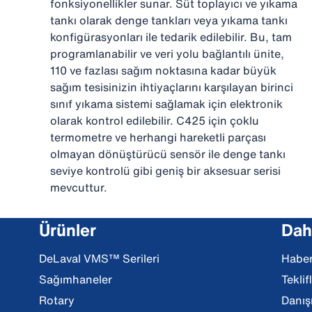
fonksiyonellikler sunar. Süt toplayıcı ve yıkama
tankı olarak denge tankları veya yıkama tankı
konfigürasyonları ile tedarik edilebilir. Bu, tam
programlanabilir ve veri yolu bağlantılı ünite,
110 ve fazlası sağım noktasına kadar büyük
sağım tesisinizin ihtiyaçlarını karşılayan birinci
sınıf yıkama sistemi sağlamak için elektronik
olarak kontrol edilebilir. C425 için çoklu
termometre ve herhangi hareketli parçası
olmayan dönüştürücü sensör ile denge tankı
seviye kontrolü gibi geniş bir aksesuar serisi
mevcuttur.
Ürünler
Daha
DeLaval VMS™ Serileri
Haber
Sağımhaneler
Teklif
Rotary
Danış