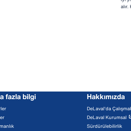
alır
 fazla bilgi
Hakkımızda
ler
DeLaval'da Çalışma
ler
DeLaval Kurumsal
manlık
Sürdürülebilirlik