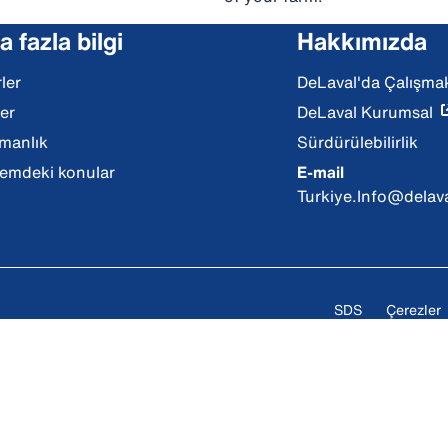
 fazla bilgi
Hakkımızda
ler
DeLaval'da Çalışma
ler
DeLaval Kurumsal
manlık
Sürdürülebilirlik
mdeki konular
E-mail
Turkiye.Info@delav
SDS
Çerezler