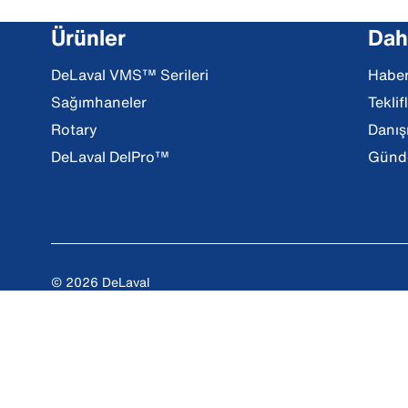
Ürünler
Daha
DeLaval VMS™ Serileri
Haber
Sağımhaneler
Teklif
Rotary
Danış
DeLaval DelPro™
Günde
© 2026 DeLaval