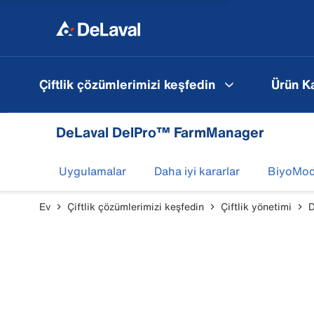
Çiftlik çözümlerimizi keşfedin
Ürün K
DeLaval DelPro™ FarmManager
Uygulamalar
Daha iyi kararlar
BiyoMod
Ev
Çiftlik çözümlerimizi keşfedin
Çiftlik yönetimi
D