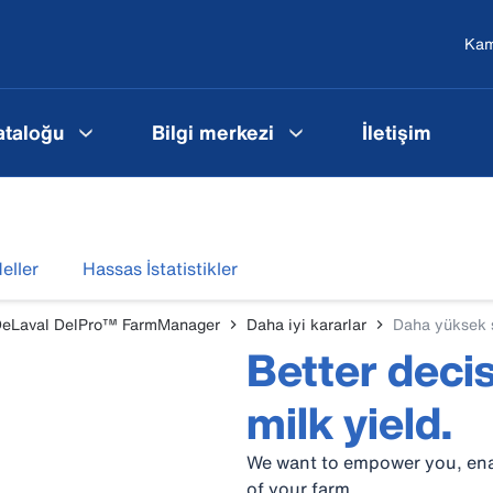
Ka
ataloğu
Bilgi merkezi
İletişim
eller
Hassas İstatistikler
eLaval DelPro™ FarmManager
Daha iyi kararlar
Daha yüksek s
Better decis
milk yield.
We want to empower you, enab
of your farm.