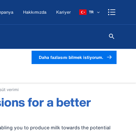
mpanya
Hakkımızda
Kariyer
TR
Daha fazlasını bilmek istiyorum.
üt verimi
ions for a better
ling you to produce milk towards the potential