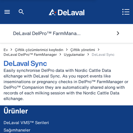
DeLaval DelPro™ FarmManager
Ev
Çiftlik çözümlerimizi keşfedin
Çiftlik yönetimi
DeLaval DelPro™ FarmManager
Uygulamalar
DeLaval Sync
DeLaval Sync
Easily synchronise DelPro data with Nordic Cattle Data
eXchange with DeLaval Sync. As you report events like
inseminations or pregnancy checks in DelPro™ FarmManager or
DelPro™ Companion they are automatically shared along with
records of each milking session with the Nordic Cattle Data
eXchange.
Ürünler
DeLaval VMS™ Serileri
Sağımhaneler