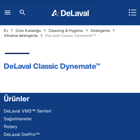
Ev
Ürün Kataloğu
Cleaning & Hygiene
Detergents
Alkaline detergents
DeLaval Classic Dynemate™
DeLaval Classic Dynemate™
Ürünler
DeLaval VMS™ Serileri
Sağımhaneler
Rotary
DeLaval DelPro™