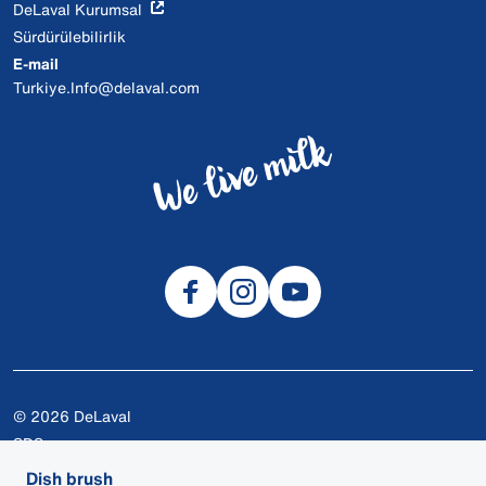
DeLaval Kurumsal
Sürdürülebilirlik
E-mail
Turkiye.Info@delaval.com
© 2026 DeLaval
SDS
Çerezler
Dish brush