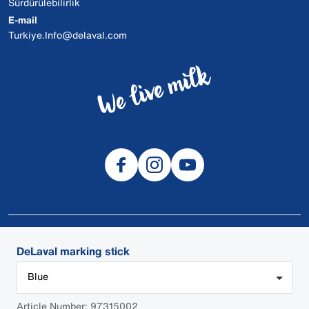
Sürdürülebilirlik
E-mail
Turkiye.Info@delaval.com
© 2026 DeLaval
DeLaval marking stick
SDS
Blue
Çerezler
Gizlilik
Article Number: 97315002