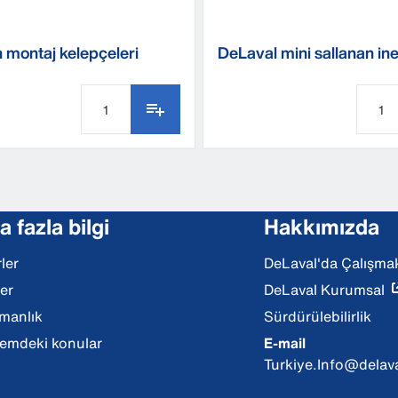
n montaj kelepçeleri
DeLaval mini sallanan ine
MSB
 fazla bilgi
Hakkımızda
ler
DeLaval'da Çalışma
ler
DeLaval Kurumsal
manlık
Sürdürülebilirlik
mdeki konular
E-mail
Turkiye.Info@delav