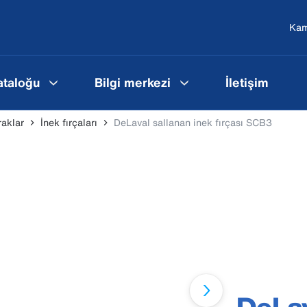
Ka
ataloğu
Bilgi merkezi
İletişim
raklar
İnek fırçaları
DeLaval sallanan inek fırçası SCB3