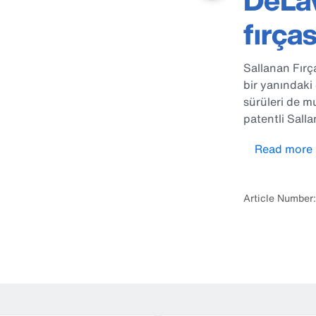
DeLav
fırça
Sallanan Fırç
bir yanındaki 
sürüleri de mu
patentli Salla
serbestçe sal
Read more
daha fazla böl
üretkenlik ve
düşünüyoruz
Article Number