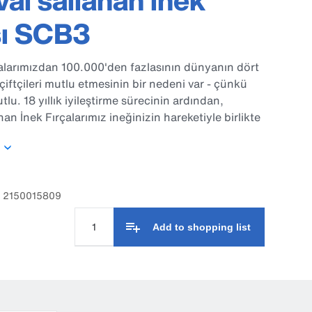
al sallanan inek
sı SCB3
alarımızdan 100.000'den fazlasının dünyanın dört
çiftçileri mutlu etmesinin bir nedeni var - çünkü
tlu. 18 yıllık iyileştirme sürecinin ardından,
nan İnek Fırçalarımız ineğinizin hareketiyle birlikte
ınarak vücutlarının piyasadaki diğer fırçalardan
gesine ulaşır. Ve daha iyi sürü davranışları,
 refah gördüğünüzde, sizin de mutlu olacağınızı
.
: 2150015809
Add to shopping list