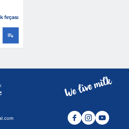
k fırçası
k
al.com