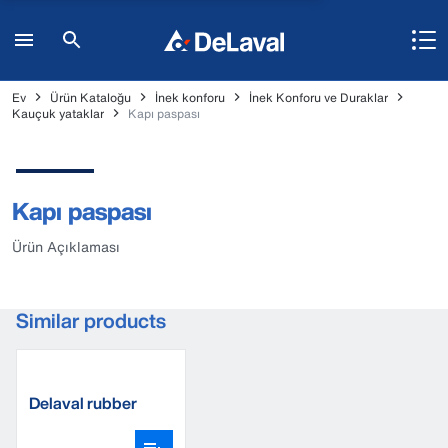
Ev
Ürün Kataloğu
İnek konforu
İnek Konforu ve Duraklar
Kauçuk yataklar
Kapı paspası
Kapı paspası
Ürün Açıklaması
Similar products
Delaval rubber
boots