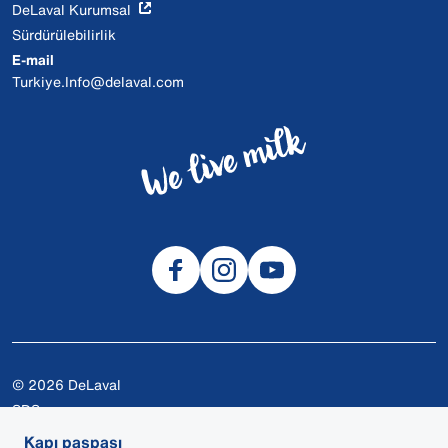
DeLaval Kurumsal
Sürdürülebilirlik
E-mail
Turkiye.Info@delaval.com
© 2026 DeLaval
SDS
Çerezler
Kapı paspası