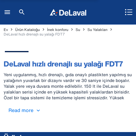
Ev
Ürün Kataloğu
İnek konforu
Su
Su Yalakları
DeLaval hızlı drenajlı su yalağı FDT7
DeLaval hızlı drenajlı su yalağı FDT7
Yeni uygulanmış, hızlı drenajlı, gıda onaylı plastikten yapılmış su
yalağının yuvarlak bir dizaynı vardır ve 30 saniye içinde boşalır.
Yalak yere veya duvara monte edilebilir. 150 lt ile DeLaval su
yalakları serisi içinde en yüksek kapasiteli yalaklardan birisidir.
Özel bir tapa sistemi ile temizleme işlemi stressizdir. Yüksek
kapasiteli valf, ineklerinizin ihtiyaçlarını desteklemek için en
uygun miktarda su verir.
Read more