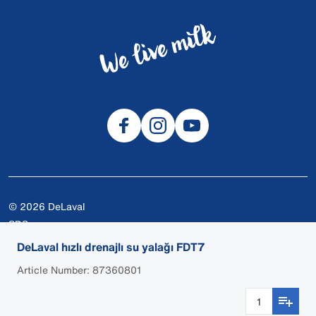
© 2026 DeLaval
SDS
Çerezler
DeLaval hızlı drenajlı su yalağı FDT7
Gizlilik
Article Number: 87360801
Kullanım Koşulları
Yasal