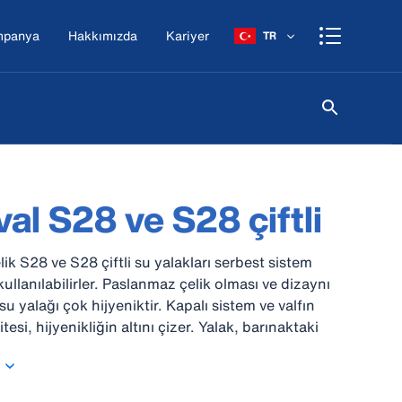
mpanya
Hakkımızda
Kariyer
TR
al S28 ve S28 çiftli
ik S28 ve S28 çiftli su yalakları serbest sistem
ullanılabilirler. Paslanmaz çelik olması ve dizaynı
u yalağı çok hijyeniktir. Kapalı sistem ve valfın
esi, hijyenikliğin altını çizer. Yalak, barınaktaki
da kullanmak için idealdir ve ahır çitlerine monte
ftli S28, doğum bölmeleri veya sınırlı alanlı çapraz
el olarak dizayn edilmiştir.