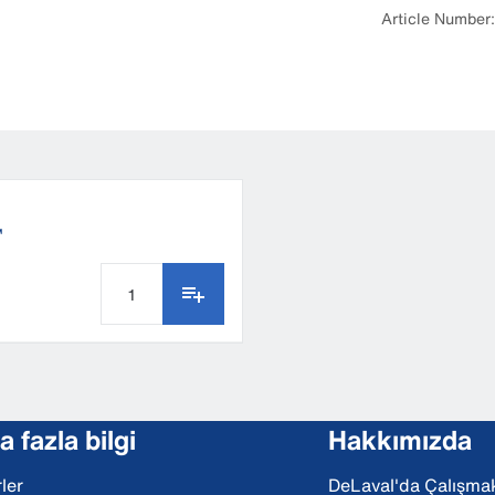
Article Numbe
™
 fazla bilgi
Hakkımızda
ler
DeLaval'da Çalışma