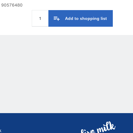
r: 90576480
Add to shopping list
k