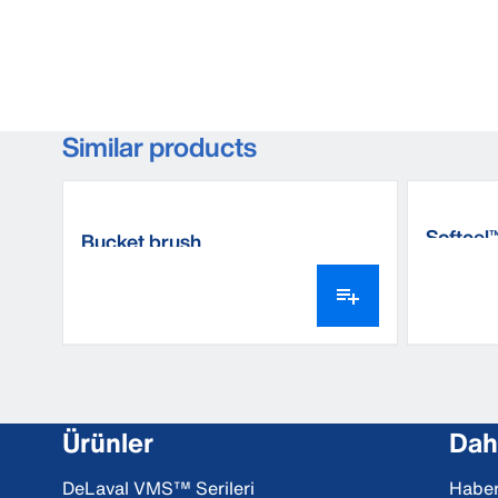
Similar products
Softcel
Bucket brush
Ürünler
Daha
DeLaval VMS™ Serileri
Haber