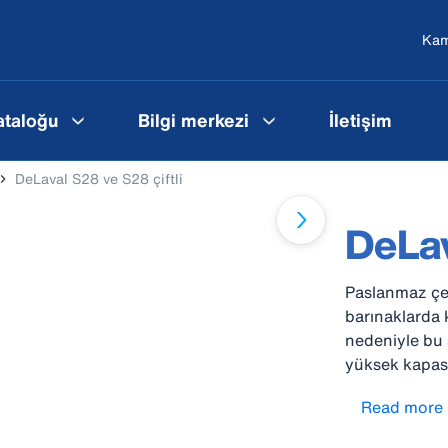
Ka
ataloğu
Bilgi merkezi
İletişim
DeLaval S28 ve S28 çiftli
DeLav
Paslanmaz çel
barınaklarda k
nedeniyle bu s
yüksek kapasit
küçük alanlar
Read more
edilebilir. Çi
yollar için öz