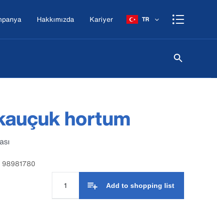
mpanya
Hakkımızda
Kariyer
TR
 kauçuk hortum
ası
: 98981780
Add to shopping list