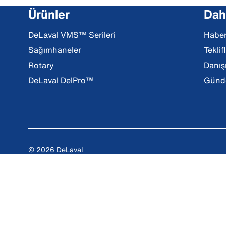
Ürünler
Daha
DeLaval VMS™ Serileri
Haber
Sağımhaneler
Teklif
Rotary
Danış
DeLaval DelPro™
Günde
© 2026 DeLaval