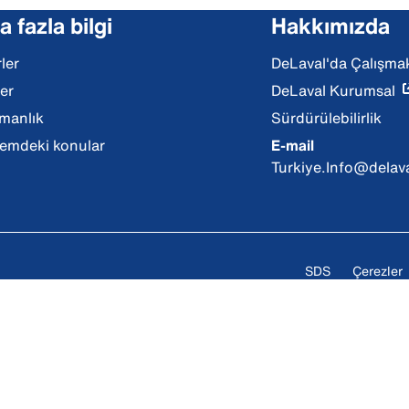
 fazla bilgi
Hakkımızda
ler
DeLaval'da Çalışma
ler
DeLaval Kurumsal
manlık
Sürdürülebilirlik
mdeki konular
E-mail
Turkiye.Info@delav
SDS
Çerezler