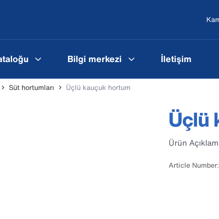
Ka
ataloğu
Bilgi merkezi
İletişim
Süt hortumları
Üçlü kauçuk hortum
Üçlü
Ürün Açıklam
Article Number