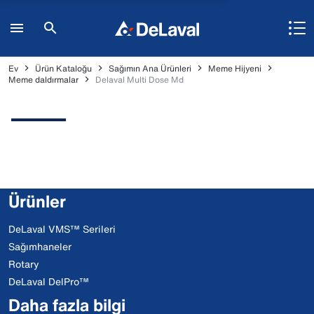
Ev
Ürün Kataloğu
Sağımın Ana Ürünleri
Meme Hijyeni
Meme daldırmalar
Delaval Multi Dose Md
Ürünler
DeLaval VMS™ Serileri
Sağımhaneler
Rotary
DeLaval DelPro™
Daha fazla bilgi