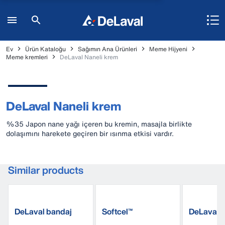
Ev
Ürün Kataloğu
Sağımın Ana Ürünleri
Meme Hijyeni
Meme kremleri
DeLaval Naneli krem
DeLaval Naneli krem
%35 Japon nane yağı içeren bu kremin, masajla birlikte
dolaşımını harekete geçiren bir ısınma etkisi vardır.
Similar products
DeLaval bandaj
Softcel™
DeLaval ik
ön sağım 