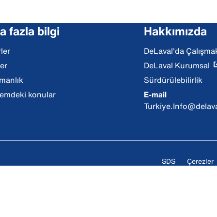
 fazla bilgi
Hakkımızda
ler
DeLaval'da Çalışma
ler
DeLaval Kurumsal
manlık
Sürdürülebilirlik
mdeki konular
E-mail
Turkiye.Info@delav
SDS
Çerezler