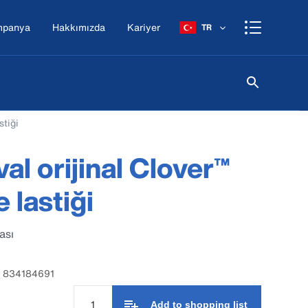
mpanya
Hakkımızda
Kariyer
TR
tiği
al orijinal Clover™
lastiği
ası
: 834184691
Add to shopping list