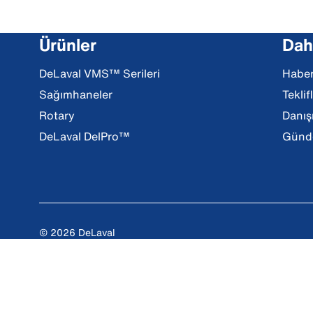
Ürünler
Daha
DeLaval VMS™ Serileri
Haber
Sağımhaneler
Teklif
Rotary
Danış
DeLaval DelPro™
Günde
© 2026 DeLaval