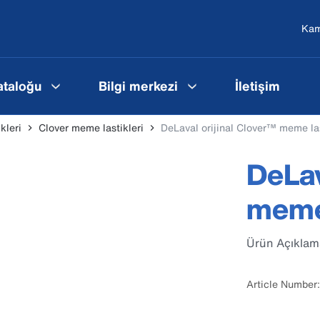
Ka
ataloğu
Bilgi merkezi
İletişim
kleri
Clover meme lastikleri
DeLaval orijinal Clover™ meme las
DeLav
meme 
Ürün Açıklam
Article Number