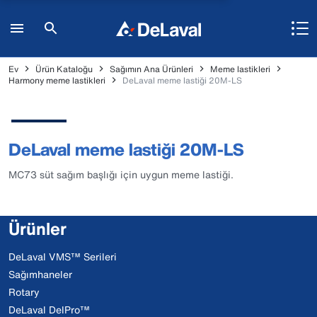
Ev
Ürün Kataloğu
Sağımın Ana Ürünleri
Meme lastikleri
Harmony meme lastikleri
DeLaval meme lastiği 20M-LS
DeLaval meme lastiği 20M-LS
MC73 süt sağım başlığı için uygun meme lastiği.
Ürünler
DeLaval VMS™ Serileri
Sağımhaneler
Rotary
DeLaval DelPro™