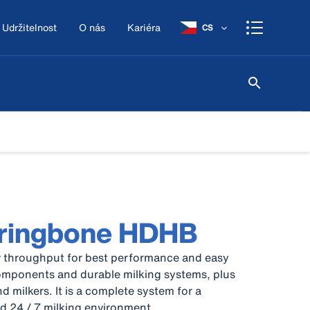
Udržitelnost
O nás
Kariéra
CS
rringbone HDHB
w throughput for best performance and easy
omponents and durable milking systems, plus
 milkers. It is a complete system for a
ed 24 / 7 milking environment.