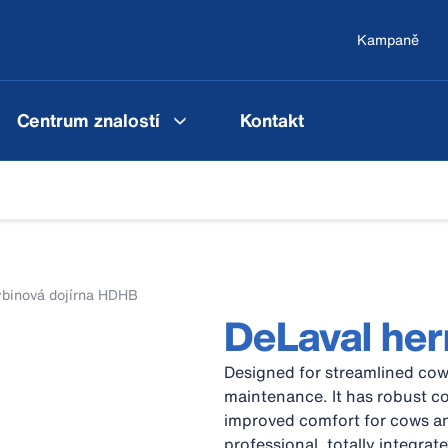
Kampaně
Centrum znalostí
Kontakt
ybinová dojírna HDHB
DeLaval he
Designed for streamlined co
maintenance. It has robust c
improved comfort for cows and
professional, totally integrat