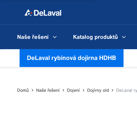
Naše řešení
Katalog produktů
DeLaval rybinová dojírna HDHB
Domů
Naše řešení
Dojení
Dojírny old
DeLaval r