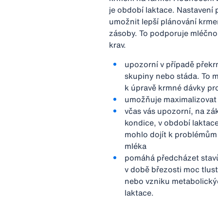
je období laktace. Nastavení
umožnit lepší plánování krm
zásoby. To podporuje mléčnou
krav.
upozorní v případě překr
skupiny nebo stáda. To m
k úpravě krmné dávky pr
umožňuje maximalizovat e
včas vás upozorní, na zá
kondice, v období laktace
mohlo dojít k problémům
mléka
pomáhá předcházet stavů
v době březosti moc tlus
nebo vzniku metabolický
laktace.