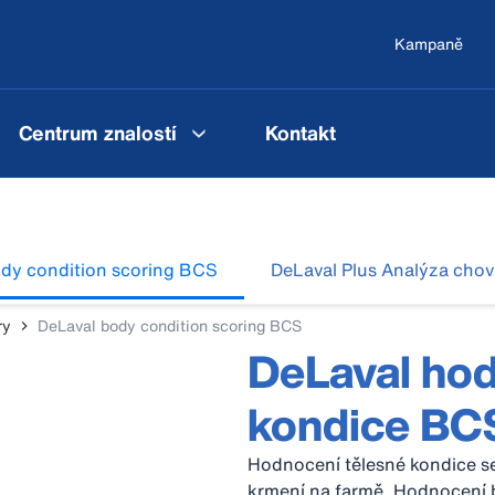
Kampaně
Centrum znalostí
Kontakt
dy condition scoring BCS
DeLaval Plus Analýza chov
ry
DeLaval body condition scoring BCS
DeLaval hod
kondice BC
Hodnocení tělesné kondice se 
krmení na farmě. Hodnocení 