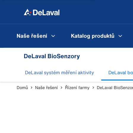
Naše řešení
Katalog produktů
DeLaval BioSenzory
DeLaval systém měření aktivity
DeLaval bo
Domů
Naše řešení
Řízení farmy
DeLaval BioSenzo