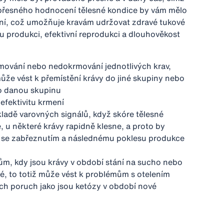
 přesného hodnocení tělesné kondice by vám mělo
ení, což umožňuje kravám udržovat zdravé tukové
 produkci, efektivní reprodukci a dlouhověkost
mování nebo nedokrmování jednotlivých krav,
ůže vést k přemístění krávy do jiné skupiny nebo
o danou skupinu
fektivitu krmení
kladě varovných signálů, když skóre tělesné
, u některé krávy rapidně klesne, a proto by
 se zabřeznutím a následnému poklesu produkce
m, kdy jsou krávy v období stání na sucho nebo
té, to totiž může vést k problémům s otelením
ch poruch jako jsou ketózy v období nové