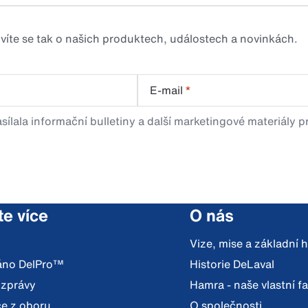
zvíte se tak o našich produktech, událostech a novinkách.
E-mail
*
sílala informační bulletiny a další marketingové materiály 
te více
O nás
Vize, mise a základní
váno DelPro™
Historie DeLaval
 zprávy
Hamra - naše vlastní f
e z oboru
O společnosti