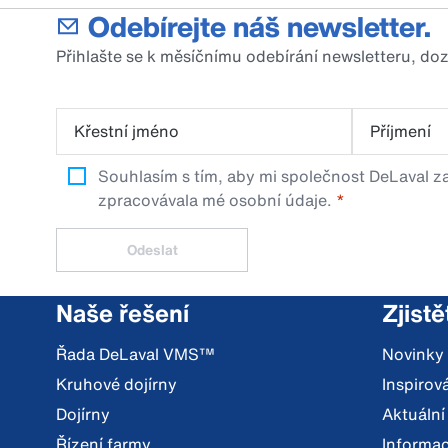
Odebírejte náš newsletter.
Přihlašte se k měsíčnímu odebírání newsletteru, do
Křestní jméno
Příjmení
Souhlasím s tím, aby mi společnost DeLaval za
zpracovávala mé osobní údaje.
Odeslat
Naše řešení
Zjistě
Řada DeLaval VMS™
Novinky
Kruhové dojírny
Inspiro
Dojírny
Aktuální
Řízení farmy
Informac