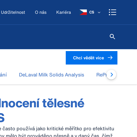
Udržitelnost
O nás
Kariéra
CS
Chci vědět více
ání
DeLaval Milk Solids Analysis
RePro
DeLav
nocení tělesné
S
často používá jako kritické měřítko pro efektivitu
by mělo být prováděno přesně a v daný čas, čímž