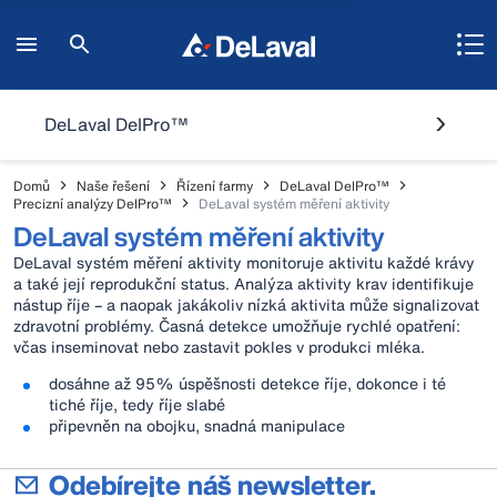
DeLaval DelPro™
Domů
Naše řešení
Řízení farmy
DeLaval DelPro™
Precizní analýzy DelPro™
DeLaval systém měření aktivity
DeLaval systém měření aktivity
DeLaval systém měření aktivity monitoruje aktivitu každé krávy
a také její reprodukční status. Analýza aktivity krav identifikuje
nástup říje – a naopak jakákoliv nízká aktivita může signalizovat
zdravotní problémy. Časná detekce umožňuje rychlé opatření:
včas inseminovat nebo zastavit pokles v produkci mléka.
dosáhne až 95% úspěšnosti detekce říje, dokonce i té
tiché říje, tedy říje slabé
připevněn na obojku, snadná manipulace
Odebírejte náš newsletter.