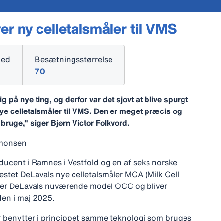
er ny celletalsmåler til VMS
hed
Besætningsstørrelse
70
 på nye ting, og derfor var det sjovt at blive spurgt
ye celletalsmåler til VMS. Den er meget præcis og
 bruge," siger Bjørn Victor Folkvord.
imonsen
ucent i Ramnes i Vestfold og en af seks norske
estet DeLavals nye celletalsmåler MCA (Milk Cell
tter DeLavals nuværende model OCC og bliver
rden i maj 2025.
r benytter i princippet samme teknologi som bruges