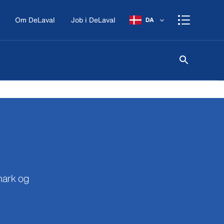
Om DeLaval
Job i DeLaval
DA
mark og