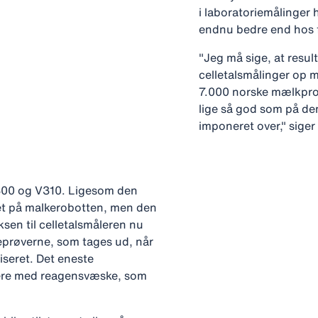
i laboratoriemålinger 
endnu bedre end hos
"Jeg må sige, at resul
celletalsmålinger op
7.000 norske mælkprod
lige så god som på den
imponeret over," siger
300 og V310. Ligesom den
et på malkerobotten, men den
sen til celletalsmåleren nu
eprøverne, som tages ud, når
iseret. Det eneste
dere med reagensvæske, som