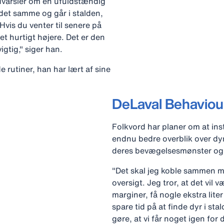
 advarsler om en ufuldstændig
det samme og går i stalden,
Hvis du venter til senere på
let hurtigt højere. Det er den
gtig," siger han.
e rutiner, han har lært af sine
DeLaval Behaviou
Folkvord har planer om at inst
endnu bedre overblik over dyre
deres bevægelsesmønster og
"Det skal jeg koble sammen me
oversigt. Jeg tror, at det vil 
marginer, få nogle ekstra lite
spare tid på at finde dyr i st
gøre, at vi får noget igen for