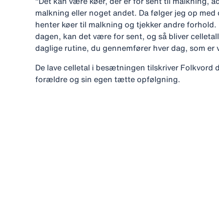
"Det kan være køer, der er for sent til malkning,
malkning eller noget andet. Da følger jeg op med 
henter køer til malkning og tjekker andre forhold. 
dagen, kan det være for sent, og så bliver celletal
daglige rutine, du gennemfører hver dag, som er vi
De lave celletal i besætningen tilskriver Folkvord d
forældre og sin egen tætte opfølgning.