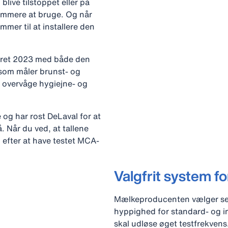
live tilstoppet eller på
emmere at bruge. Og når
mer til at installere den
råret 2023 med både den
som måler brunst- og
t overvåge hygiejne- og
og har rost DeLaval for at
. Når du ved, at tallene
 efter at have testet MCA-
Valgfrit system f
Mælkeproducenten vælger sel
hyppighed for standard- og in
skal udløse øget testfrekven