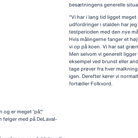
besætningens generelle situat
"Vi har i lang tid ligget meget
udfordringer i stalden har jeg
testperioden med den nye måle
Hvis målingerne fanger et højt
vi op på koen. Vi har sat græn
Men selvom vi generelt ligger l
eksempel ved brunst eller andr
tage prøver fra hver malkning
igen. Derefter kører vi normal
fortæller Folkvord.
n og er meget 'på',"
en følger med på DeLaval-