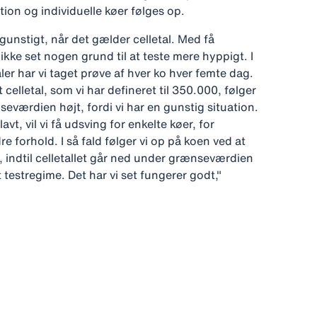
ion og individuelle køer følges op.
 gunstigt, når det gælder celletal. Med få
 ikke set nogen grund til at teste mere hyppigt. I
r har vi taget prøve af hver ko hver femte dag.
 celletal, som vi har defineret til 350.000, følger
seværdien højt, fordi vi har en gunstig situation.
avt, vil vi få udsving for enkelte køer, for
e forhold. I så fald følger vi op på koen ved at
, indtil celletallet går ned under grænseværdien
t testregime. Det har vi set fungerer godt,"