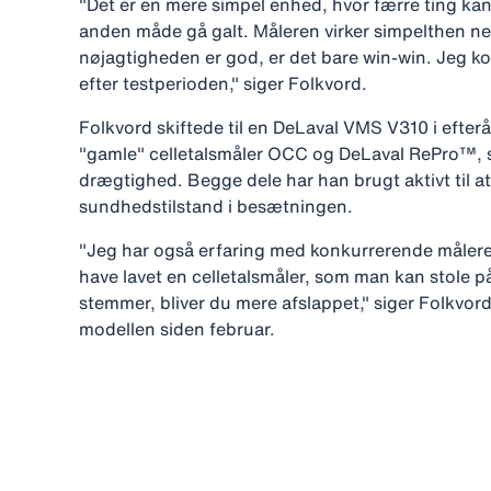
"Det er en mere simpel enhed, hvor færre ting kan b
anden måde gå galt. Måleren virker simpelthen n
nøjagtigheden er god, er det bare win-win. Jeg kom
efter testperioden," siger Folkvord.
Folkvord skiftede til en DeLaval VMS V310 i efte
"gamle" celletalsmåler OCC og DeLaval RePro™, 
drægtighed. Begge dele har han brugt aktivt til a
sundhedstilstand i besætningen.
"Jeg har også erfaring med konkurrerende målere 
have lavet en celletalsmåler, som man kan stole på
stemmer, bliver du mere afslappet," siger Folkvord
modellen siden februar.