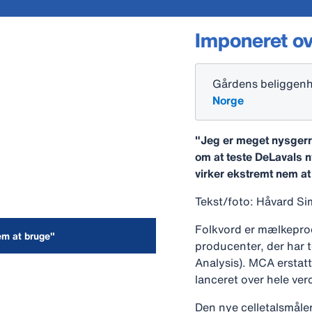
Imponeret ov
Gårdens beliggen
Norge
"Jeg er meget nysgerrig
om at teste DeLavals n
virker ekstremt nem at
Tekst/foto: Håvard S
Folkvord er mælkeprod
em at bruge"
producenter, der har t
Analysis). MCA ersta
lanceret over hele ve
Den nye celletalsmåle