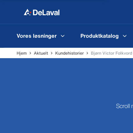
Vores løsninger
Produktkatalog
Hjem
Aktuelt
Kundehistorier
Bjørn Victor Folkvord
Scroll