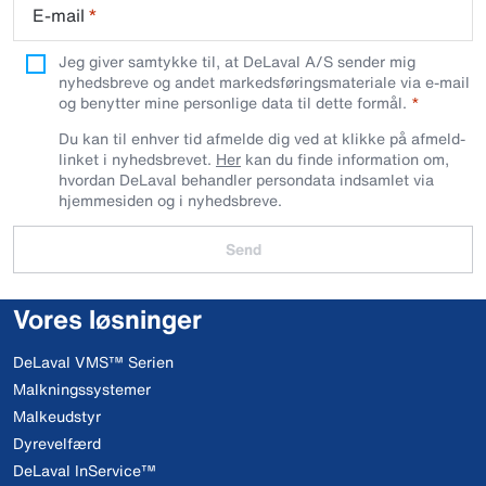
E-mail
*
Jeg giver samtykke til, at DeLaval A/S sender mig
nyhedsbreve og andet markedsføringsmateriale via e-mail
og benytter mine personlige data til dette formål.
Du kan til enhver tid afmelde dig ved at klikke på afmeld-
linket i nyhedsbrevet.
Her
kan du finde information om,
hvordan DeLaval behandler persondata indsamlet via
hjemmesiden og i nyhedsbreve.
Send
Vores løsninger
DeLaval VMS™ Serien
Malkningssystemer
Malkeudstyr
Dyrevelfærd
DeLaval InService™