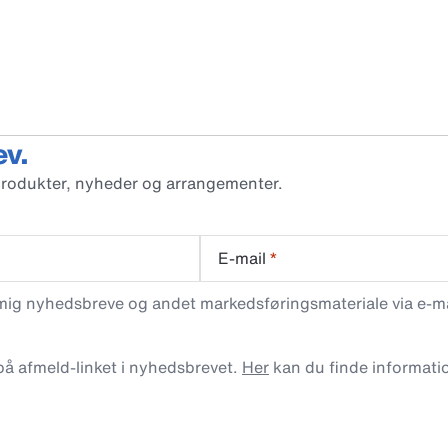
ev.
produkter, nyheder og arrangementer.
E-mail
*
 mig nyhedsbreve og andet markedsføringsmateriale via e-mai
 på afmeld-linket i nyhedsbrevet.
Her
kan du finde informati