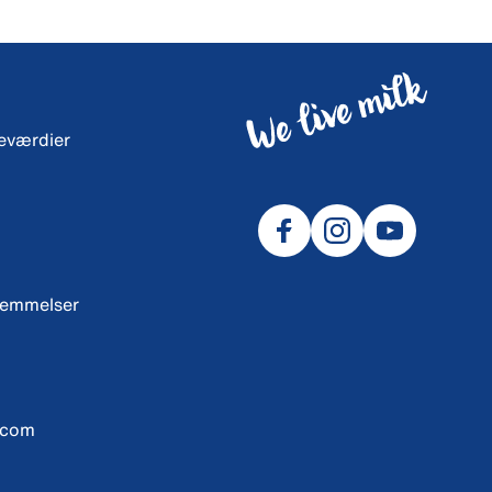
neværdier
temmelser
.com