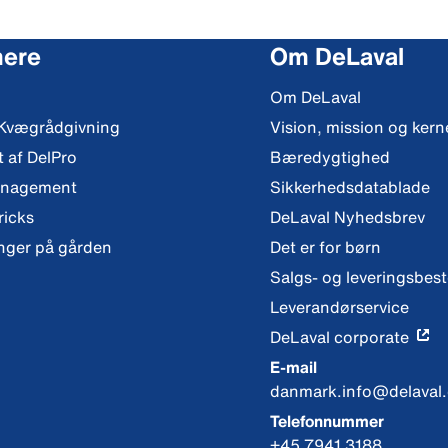
mere
Om DeLaval
Om DeLaval
 Kvægrådgivning
Vision, mission og ker
t af DelPro
Bæredygtighed
anagement
Sikkerhedsdatablade
ricks
DeLaval Nyhedsbrev
nger på gården
Det er for børn
Salgs- og leveringsbes
Leverandørservice
DeLaval corporate
E-mail
danmark.info@delaval
Telefonnummer
+45 7941 3188