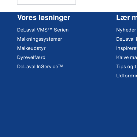
Vores løsninger
Lær 
DeLaval VMS™ Serien
Nyheder
Malkningssystemer
DeLaval
Malkeudstyr
Inspirere
Dyrevelfærd
Kalve m
DeLaval InService™
Tips og t
Udfordri