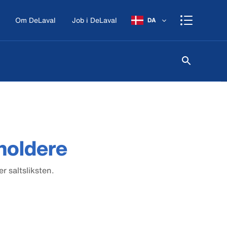
Om DeLaval
Job i DeLaval
DA
holdere
er saltsliksten.