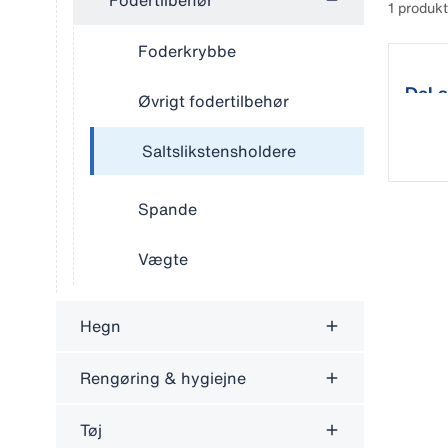
Fodertilbehør
1 produkt
Foderkrybbe
DeLav
Øvrigt fodertilbehør
Saltslikstensholdere
Spande
Vægte
Hegn
Rengøring & hygiejne
Tøj