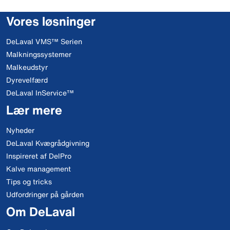
Vores løsninger
DeLaval VMS™ Serien
Malkningssystemer
Malkeudstyr
Dyrevelfærd
DeLaval InService™
Lær mere
Nyheder
DeLaval Kvægrådgivning
Inspireret af DelPro
Kalve management
Tips og tricks
Udfordringer på gården
Om DeLaval