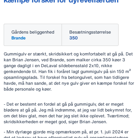
Gårdens beliggenhed
Besætningsstørrelse
Brande
350
Gummigulv er stærkt, skridsikkert og komfortabelt at gå på. Det
kan Brian Jensen, ved Brande, som malker cirka 350 køer 3
gange dagligt i en DeLaval sildebensstald 2x10, nikke
genkendende til. Han fik i foråret lagt gummigulv på sin 150 m²
opsamlingsplads. Til forskel fra betongulvet, som han tidligere
havde, må han sande, at det nye gulv giver en kæmpe forskel for
både personale og køer.
- Det er bestemt en fordel at gå på gummigulv, det er meget
blødere at gå på. Jeg må indrømme, at jeg var lidt bekymret for,
om det blev glat, men det har jeg slet ikke oplevet. Tværtimod;
skridsikkerheden er meget god, siger Brian Jensen.
- Min dyrlæge gjorde mig opmærksom på, at pr. 1. juli 2024 er
det et lovkrav at have eftergiveligt gulv på opsamlingspladsen.