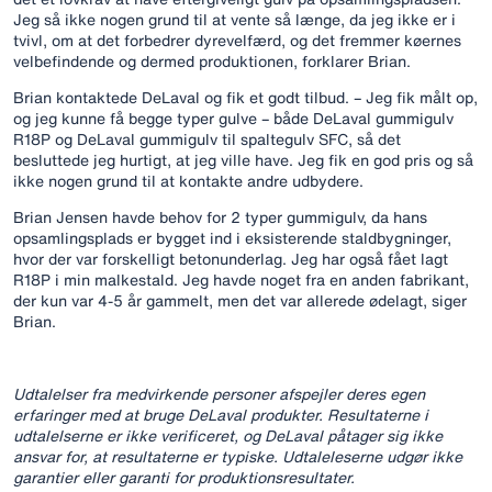
Jeg så ikke nogen grund til at vente så længe, da jeg ikke er i
tvivl, om at det forbedrer dyrevelfærd, og det fremmer køernes
velbefindende og dermed produktionen, forklarer Brian.
Brian kontaktede DeLaval og fik et godt tilbud. – Jeg fik målt op,
og jeg kunne få begge typer gulve – både DeLaval gummigulv
R18P og DeLaval gummigulv til spaltegulv SFC, så det
besluttede jeg hurtigt, at jeg ville have. Jeg fik en god pris og så
ikke nogen grund til at kontakte andre udbydere.
Brian Jensen havde behov for 2 typer gummigulv, da hans
opsamlingsplads er bygget ind i eksisterende staldbygninger,
hvor der var forskelligt betonunderlag. Jeg har også fået lagt
R18P i min malkestald. Jeg havde noget fra en anden fabrikant,
der kun var 4-5 år gammelt, men det var allerede ødelagt, siger
Brian.
Udtalelser fra medvirkende personer afspejler deres egen
erfaringer med at bruge DeLaval produkter. Resultaterne i
udtalelserne er ikke verificeret, og DeLaval påtager sig ikke
ansvar for, at resultaterne er typiske. Udtaleleserne udgør ikke
garantier eller garanti for produktionsresultater.